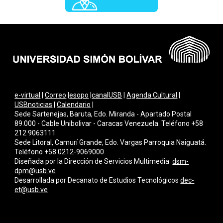
e-virtual
|
Correo
|
esopo
|
canalUSB
|
Agenda Cultural
|
USBnoticias
|
Calendario
|
Sede Sartenejas, Baruta, Edo. Miranda - Apartado Postal
89.000 - Cable Unibolivar - Caracas Venezuela. Teléfono +58
212 9063111
Sede Litoral, Camurí Grande, Edo. Vargas Parroquia Naiguatá.
Teléfono +58 0212-9069000
Diseñada por la Dirección de Servicios Multimedi
a
dsm-
dpm@usb.ve
Desarrollada por
Decanato de Estudios Tecnológicos
dec-
et@usb.ve