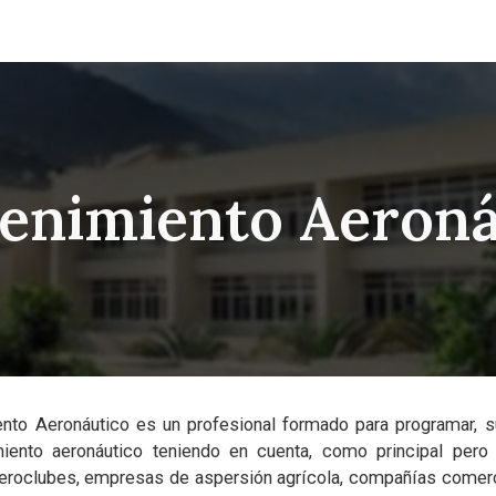
ip to main content
Skip to navigat
enimiento Aeroná
ento Aeronáutico es un profesional formado para programar, su
miento aeronáutico teniendo en cuenta, como principal per
s, aeroclubes, empresas de aspersión agrícola, compañías come