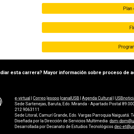
Plan
Fl
Progra
diar esta carrera? Mayor información sobre proceso de 
e-virtual
|
Correo
|
esopo
|
canalUSB
|
Agenda Cultural
|
USBnotici
Sede Sartenejas, Baruta, Edo. Miranda - Apartado Postal 89.000
212 9063111
Sede Litoral, Camurí Grande, Edo. Vargas Parroquia Naiguatá.
Diseñada por la Dirección de Servicios Multimedi
a
dsm-dpm@u
Desarrollada por
Decanato de Estudios Tecnológicos
dec-et@u