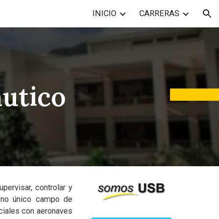
INICIO
CARRERAS
ion
utico
pervisar, controlar y
o no único campo de
rciales con aeronaves