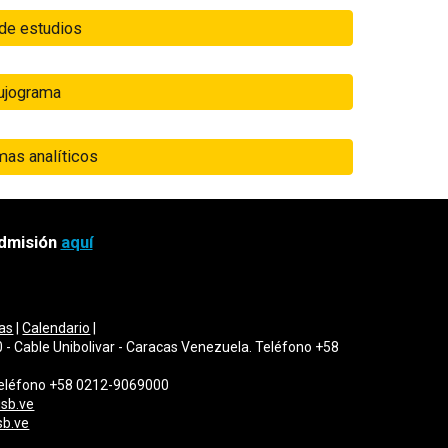
 de estudios
ujograma
mas analíticos
admisión
aquí
as
|
Calendario
|
 - Cable Unibolivar - Caracas Venezuela. Teléfono +58
 Teléfono +58 0212-9069000
sb.ve
sb.ve