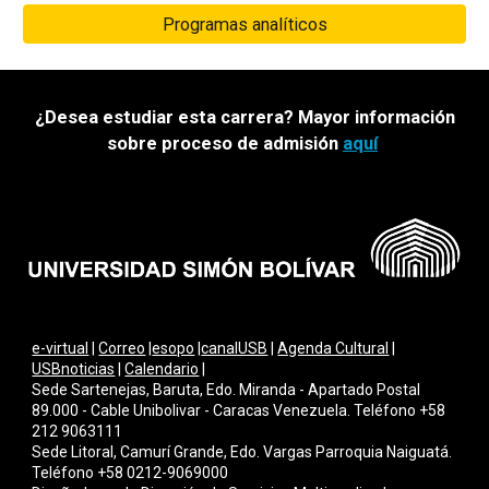
Programas analíticos
¿Desea estudiar esta carrera? Mayor información
sobre proceso de admisión
aquí
e-virtual
|
Correo
|
esopo
|
canalUSB
|
Agenda Cultural
|
USBnoticias
|
Calendario
|
Sede Sartenejas, Baruta, Edo. Miranda - Apartado Postal
89.000 - Cable Unibolivar - Caracas Venezuela. Teléfono +58
212 9063111
Sede Litoral, Camurí Grande, Edo. Vargas Parroquia Naiguatá.
Teléfono +58 0212-9069000