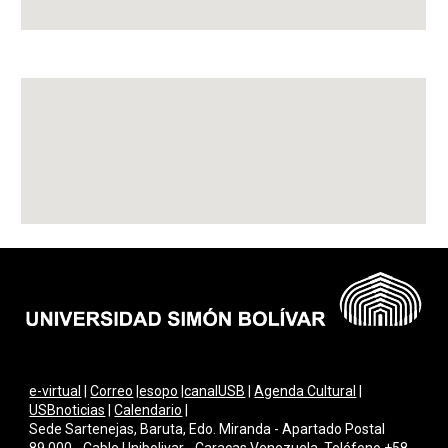
e-virtual
|
Correo
|
esopo
|
canalUSB
|
Agenda Cultural
|
USBnoticias
|
Calendario
|
Sede Sartenejas, Baruta, Edo. Miranda - Apartado Postal