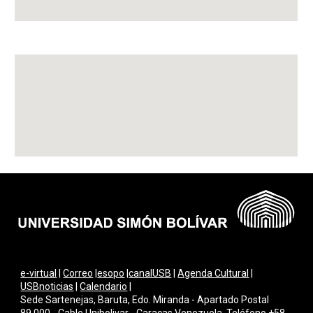
e-virtual
|
Correo
|
esopo
|
canalUSB
|
Agenda Cultural
|
USBnoticias
|
Calendario
|
Sede Sartenejas, Baruta, Edo. Miranda - Apartado Postal